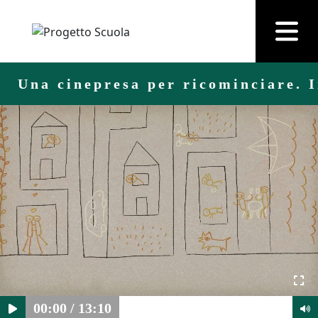
Una cinepresa per ricominciare. 
00:00
/
13:10